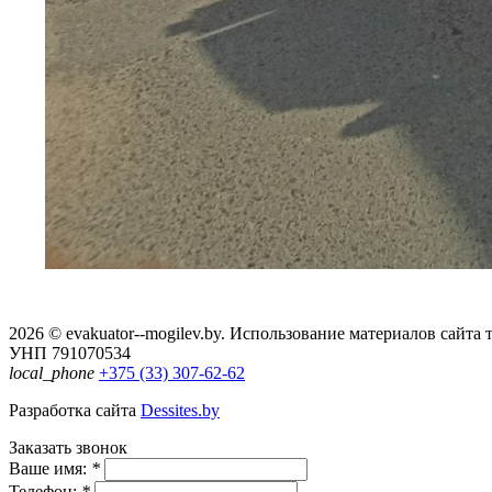
2026 © evakuator--mogilev.by. Использование материалов сайта 
УНП 791070534
local_phone
+375 (33) 307-62-62
Разработка сайта
Dessites.by
Заказать звонок
Ваше имя:
*
Телефон:
*